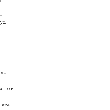
т
т
нус.
ого
, то и
наем: