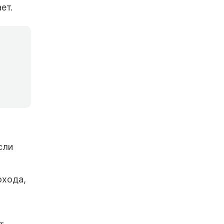
ет.
а
сли
охода,