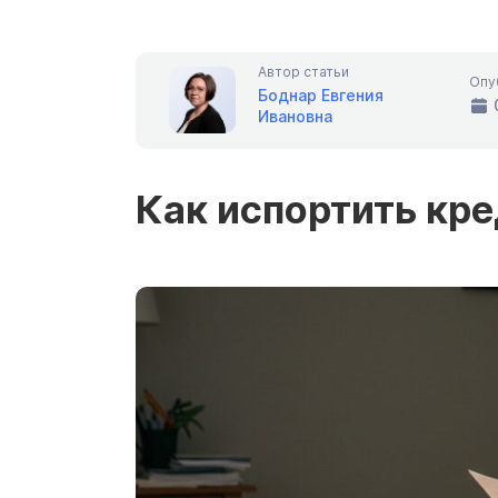
Автор статьи
Опу
Боднар Евгения
Ивановна
Как испортить кр