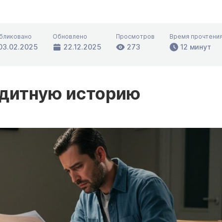
бликовано
Обновлено
Просмотров
Время прочтени
03.02.2025
22.12.2025
273
12 минут
едитную историю