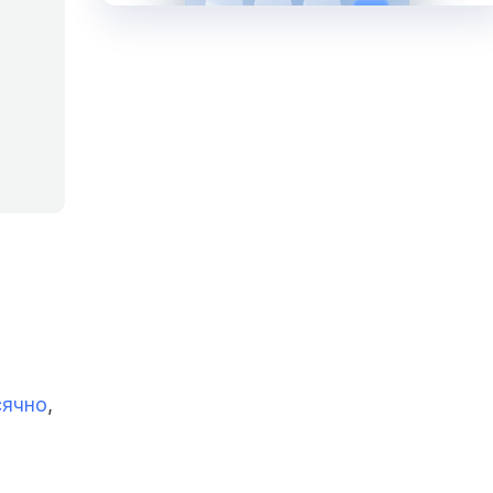
сячно
,