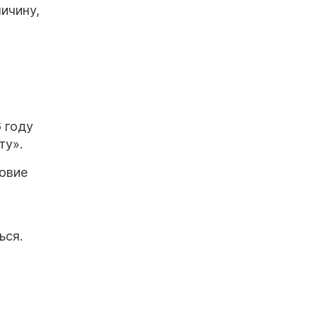
ичину,
 году
ту».
овие
ься.