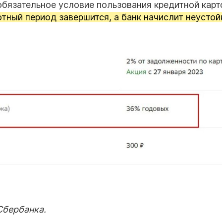
бязательное условие пользования кредитной карт
отный период завершится, а банк начислит неустой
Сбербанка.