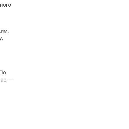
тного
жим,
у.
 По
чае —