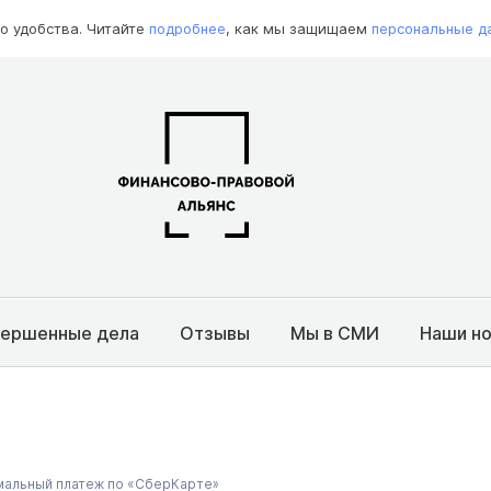
о удобства. Читайте
подробнее
, как мы защищаем
персональные д
вершенные дела
Отзывы
Мы в СМИ
Наши н
мальный платеж по «СберКарте»