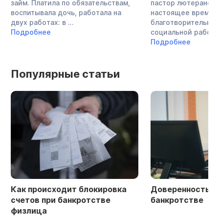
займ. Платила по обязательствам,
пастор лютеранско
воспитывала дочь, работала на
настоящее время 
двух работах: в ...
благотворительнос
Подробнее
социальной работой
Подробнее
Популярные статьи
Как происходит блокировка
Доверенность в 
счетов при банкротстве
банкротстве
физлица