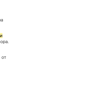
за
ки
ора.
 от