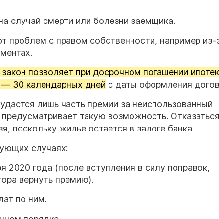
на случай смерти или болезни заемщика.
т проблем с правом собственности, например из-
ментах.
 закон позволяет при досрочном погашении ипоте
 — 30 календарных дней
с даты оформления догов
удастся лишь часть премии за неиспользованный
о предусматривает такую возможность. Отказаться
я, поскольку жилье остается в залоге банка.
дующих случаях:
я 2020 года (после вступления в силу поправок,
ора вернуть премию).
ат по ним.
чном порядке.