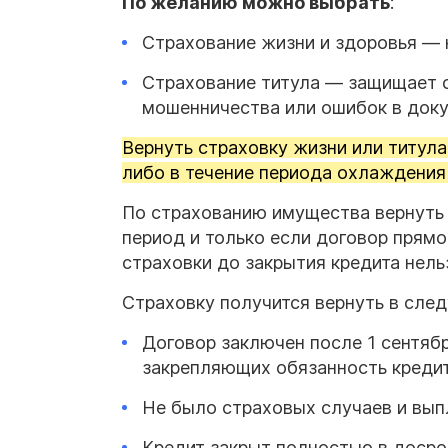
По желанию можно выбрать
:
Страхование жизни и здоровья — 
Страхование титула — защищает о
мошенничества или ошибок в доку
Вернуть страховку жизни или титула
либо в течение периода охлаждения
По страхованию имущества вернуть 
период и только если договор прям
страховки до закрытия кредита нельз
Страховку получится вернуть в сле
Договор заключен после 1 сентябр
закрепляющих обязанность кредит
Не было страховых случаев и выпл
Кредит закрыт полностью в досро