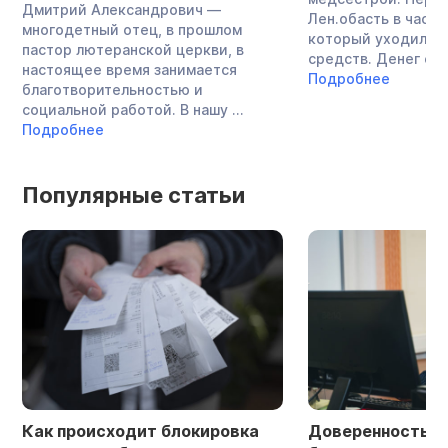
Дмитрий Александрович —
Лен.обасть в частн
многодетный отец, в прошлом
который уходило о
пастор лютеранской церкви, в
средств. Денег стал
настоящее время занимается
Подробнее
благотворительностью и
социальной работой. В нашу ...
Подробнее
Популярные статьи
Как происходит блокировка
Доверенность в 