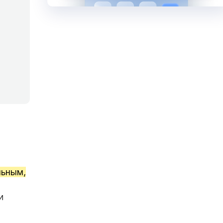
льным,
и