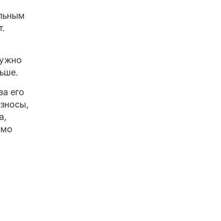
ельным
.
нужно
ьше.
за его
взносы,
а,
имо