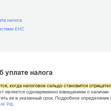
ате налога
истеме ЕНС
б уплате налога
тся, когда налоговое сальдо становится отрицате
кт является одновременно извещением о наличии
ить ее в указанный срок. Подробное определение 
 НК РФ
.