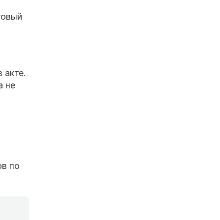
говый
,
 акте.
а не
ов по