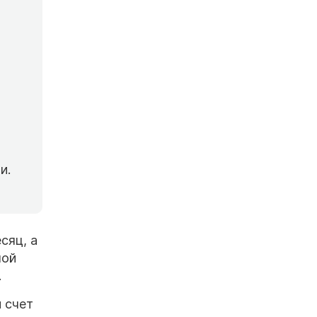
и.
сяц, а
ной
.
 счет