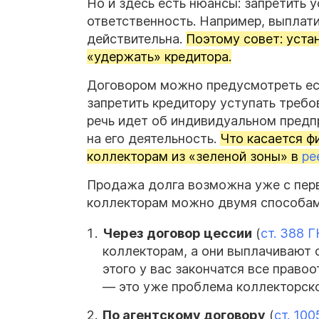
Но и здесь есть нюансы: запретить 
ответственность. Например, выплати
действительна.
Поэтому совет: уста
«удержать» кредитора.
Договором можно предусмотреть есл
запретить кредитору уступать требо
речь идет об индивидуальном предпр
на его деятельность.
Что касается ф
коллекторам из «зеленой зоны» в
ре
Продажа долга возможна уже с перв
коллекторам можно двумя способам
Через договор цессии
(
ст. 388 
коллекторам, а они выплачивают
этого у вас закончатся все право
— это уже проблема коллекторско
По агентскому договору
(
ст. 10