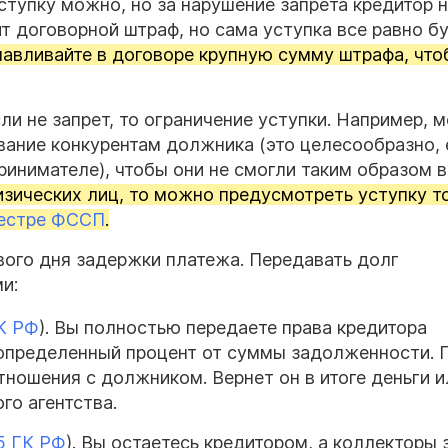
уступку можно, но за нарушение запрета кредитор 
т договорной штраф, но сама уступка все равно б
навливайте в договоре крупную сумму штрафа, что
и не запрет, то ограничение уступки. Например, 
вание конкурентам должника (это целесообразно, 
инимателе), чтобы они не смогли таким образом 
изических лиц, то можно предусмотреть уступку т
естре ФССП
.
ого дня задержки платежа. Передавать долг
и:
ГК РФ
). Вы полностью передаете права кредитора
 определенный процент от суммы задолженности. 
отношения с должником. Вернет он в итоге деньги и
го агентства.
05 ГК РФ
). Вы остаетесь кредитором, а коллекторы 