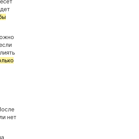
несет
удет
бы
можно
если
влиять
олько
После
ли нет
за