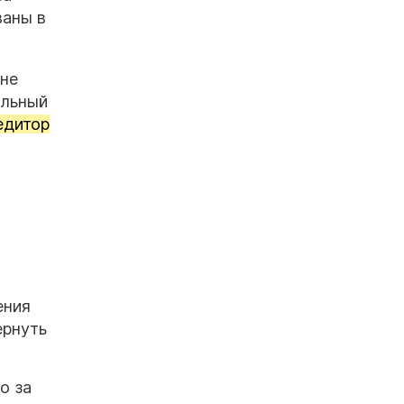
ваны в
 не
ельный
едитор
ения
ернуть
о за