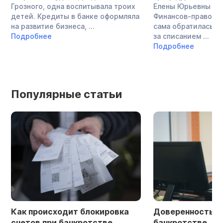
Грозного, одна воспитывала троих
Елены Юрьевны со
детей. Кредиты в банке оформляла
Финансов-правовым
на развитие бизнеса, ...
сама обратилась в
Подробнее
за списанием ...
Подробнее
Популярные статьи
Как происходит блокировка
Доверенность в 
счетов при банкротстве
банкротстве