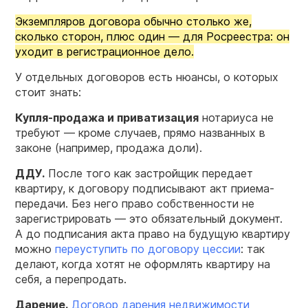
Экземпляров договора обычно столько же,
сколько сторон, плюс один — для Росреестра: он
уходит в регистрационное дело.
У отдельных договоров есть нюансы, о которых
стоит знать:
Купля-продажа и приватизация
нотариуса не
требуют — кроме случаев, прямо названных в
законе (например, продажа доли).
ДДУ.
После того как застройщик передает
квартиру, к договору подписывают акт приема-
передачи. Без него право собственности не
зарегистрировать — это обязательный документ.
А до подписания акта право на будущую квартиру
можно
переуступить по договору цессии
: так
делают, когда хотят не оформлять квартиру на
себя, а перепродать.
Дарение.
Договор дарения недвижимости