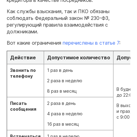
кредитора в качестве посредников.
Как службы взыскания, так и ПКО обязаны
соблюдать Федеральный закон № 230-ФЗ,
регулирующий правила взаимодействия с
должниками.
Вот какие ограничения
перечислены в статье 7
:
Действие
Допустимое количество
Допуст
Звонить по
1 раз в день
телефону
2 раза в неделю
В будние 
8 раз в месяц
до 22:00.
Писать
2 раза в день
В выход
сообщения
и праздн
4 раза в неделю
с 9:00 до
16 раз в месяц
Встречаться
1 раз в неделю