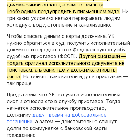
двухмесячной оплаты, а самого жильца
необходимо предупредить в письменном виде.
Ни
при каких условиях нельзя перекрывать людям
холодную воду, отопление и канализацию.
Чтобы списать деньги с карты должника, УК
нужно обратиться в суд, получить исполнительный
документ и передать его в Федеральную службу
судебных приставов (ФССП).
Другой сценарий —
подать оригинал исполнительного документа не
приставам, а в банк, где у должника открыты
счета.
Но обычно взыскатели идут к приставам —
так проще.
Представим, что УК получила исполнительный
лист и отнесла его в службу приставов. Тогда
начнется исполнительное производство,
должнику
дадут время на добровольное
погашение
, а затем — действительно спишут
долги по коммуналке с банковской карты
гражданина.