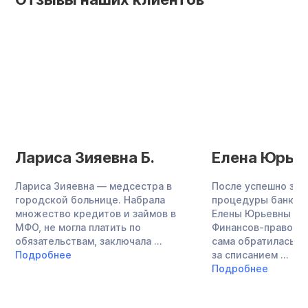
Лариса Зияевна Б.
Елена Юрьев
Лариса Зияевна — медсестра в
После успешно за
городской больнице. Набрала
процедуры банкро
множество кредитов и займов в
Елены Юрьевны со
МФО, не могла платить по
Финансов-правовым
обязательствам, заключала ...
сама обратилась в
Подробнее
за списанием ...
Подробнее