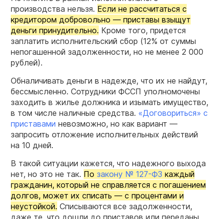
производства нельзя.
Если не рассчитаться с
кредитором добровольно — приставы взыщут
деньги принудительно.
Кроме того, придется
заплатить исполнительский сбор (12% от суммы
непогашенной задолженности, но не менее 2 000
рублей).
Обналичивать деньги в надежде, что их не найдут,
бессмысленно. Сотрудники ФССП уполномочены
заходить в жилье должника и изымать имущество,
в том числе наличные средства.
«Договориться» с
приставами
невозможно, но как вариант —
запросить отложение исполнительных действий
на 10 дней.
В такой ситуации кажется, что надежного выхода
нет, но это не так.
По
закону № 127-ФЗ
каждый
гражданин, который не справляется с погашением
долгов, может их списать — с процентами и
неустойкой.
Списываются все задолженности,
даже те, что дошли до приставов или переданы