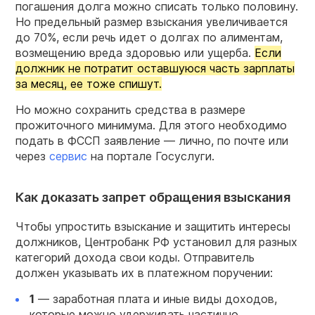
погашения долга можно списать только половину.
Но предельный размер взыскания увеличивается
до 70%, если речь идет о долгах по алиментам,
возмещению вреда здоровью или ущерба.
Если
должник не потратит оставшуюся часть зарплаты
за месяц, ее тоже спишут.
Но можно сохранить средства в размере
прожиточного минимума. Для этого необходимо
подать в ФССП заявление — лично, по почте или
через
сервис
на портале Госуслуги.
Как доказать запрет обращения взыскания
Чтобы упростить взыскание и защитить интересы
должников, Центробанк РФ установил для разных
категорий дохода свои коды. Отправитель
должен указывать их в платежном поручении:
1
— заработная плата и иные виды доходов,
которые можно удерживать частично.