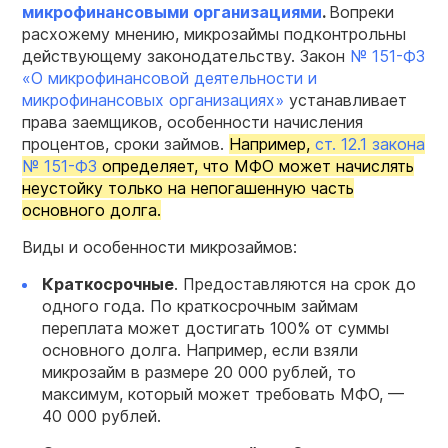
микрофинансовыми организациями
.
Вопреки
расхожему мнению, микрозаймы подконтрольны
действующему законодательству. Закон
№ 151-ФЗ
«О микрофинансовой деятельности и
микрофинансовых организациях»
устанавливает
права заемщиков, особенности начисления
процентов, сроки займов.
Например,
ст. 12.1 закона
№ 151-ФЗ
определяет, что МФО может начислять
неустойку только на непогашенную часть
основного долга.
Виды и особенности микрозаймов:
Краткосрочные
. Предоставляются на срок до
одного года. По краткосрочным займам
переплата может достигать 100% от суммы
основного долга. Например, если взяли
микрозайм в размере 20 000 рублей, то
максимум, который может требовать МФО, —
40 000 рублей.