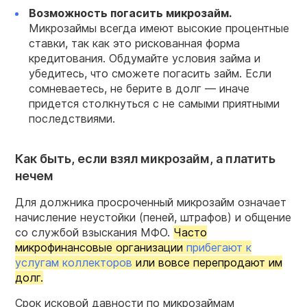
Возможность погасить
микрозайм.
Микрозаймы всегда имеют высокие процентные
ставки, так как это рискованная форма
кредитования. Обдумайте условия займа и
убедитесь, что сможете погасить займ. Если
сомневаетесь, не берите в долг — иначе
придется столкнуться с не самыми приятными
последствиями.
Как быть, если взял микрозайм, а платить
нечем
Для должника просроченный микрозайм означает
начисление неустойки (пеней, штрафов) и общение
со службой взыскания МФО.
Часто
микрофинансовые организации
прибегают к
услугам коллекторов
или вовсе перепродают им
долг.
Срок исковой давности по микрозаймам