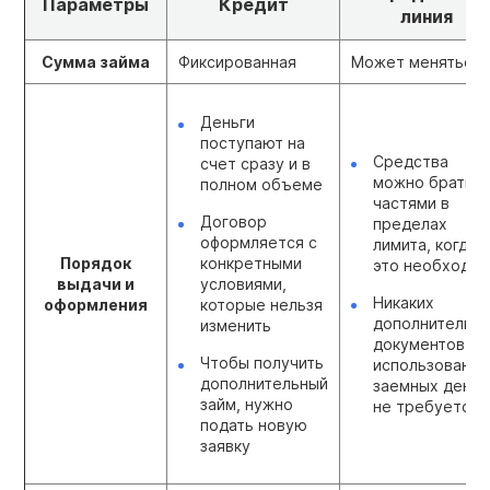
Параметры
Кредит
линия
Сумма займа
Фиксированная
Может меняться
Деньги
поступают на
Средства
счет сразу и в
можно брать
полном объеме
частями в
Договор
пределах
оформляется с
лимита, когда
Порядок
конкретными
это необходи
выдачи и
условиями,
Никаких
оформления
которые нельзя
дополнительн
изменить
документов дл
Чтобы получить
использования
дополнительный
заемных денег
займ, нужно
не требуется
подать новую
заявку