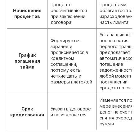
Проценты
Процентами
Начисление
рассчитываются
облагается тольк
процентов
при заключении
израсходованная
договора
часть лимита
Устанавливается
Формируется
после снятия
заранее и
первого транша,
прописывается в
предполагает
График
кредитном
автоматическое
погашения
соглашении,
погашение
займа
поэтому есть
задолженности в
четкие даты и
любой момент пр
размеры платежей
поступлении
средств на счет
Изменяется по
мере внесения
Срок
Указан в договоре
денег на счет или
кредитования
и не изменяется
снятия очередно
суммы