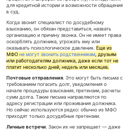
для кредитной истории и возможности обращения
в суд.
Когда звонит специалист по досудебному
взысканию, он обязан представиться, назвать
организацию и причину звонка. Он не имеет права
оскорблять должника, угрожать ему или
оказывать психологическое давление.
Еще из
МФО
не могут звонить родственникам
, друзьям
или работодателям должника, даже если тот не
платит несколько дней, недель или месяцев.
Почтовые отправления
. Это могут быть письма с
требованием погасить долг, уведомления о
начале процедуры взыскания, претензии, расчеты
сумм долга. Такие письма направляются по
адресу регистрации или проживания должника.
Но сейчас используются редко: обычно из МФО
приходят только досудебные претензии.
Личные встречи
. Закон их не запрещает — даже